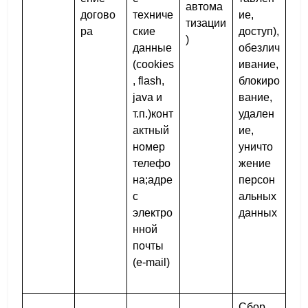
автома
догово
техниче
ие,
тизации
ра
ские
доступ),
)
данные
обезлич
(cookies
ивание,
, flash,
блокиро
java и
вание,
т.п.)конт
удален
актный
ие,
номер
уничто
телефо
жение
на;адре
персон
с
альных
электро
данных
нной
почты
(e-mail)
Сбор,