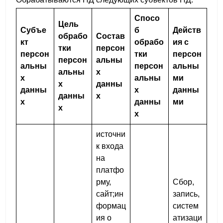
Спосо
Цель
Субъе
б
Действ
обрабо
Состав
кт
обрабо
ия с
тки
персон
персон
тки
персон
персон
альны
альны
персон
альны
альны
х
х
альны
ми
х
данны
данны
х
данны
данны
х
х
данны
ми
х
х
источни
к входа
на
платфо
рму,
Сбор,
сайт;ин
запись,
формац
систем
ия о
атизаци