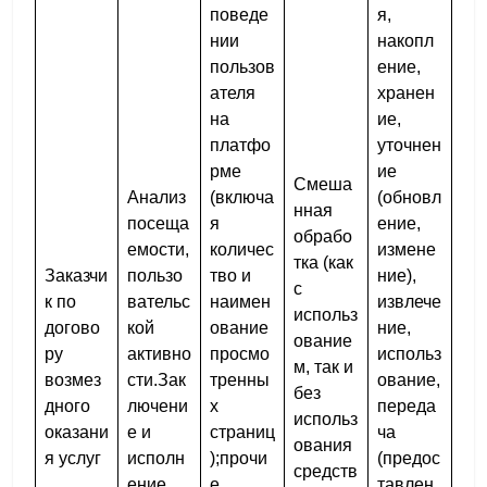
поведе
я,
нии
накопл
пользов
ение,
ателя
хранен
на
ие,
платфо
уточнен
рме
ие
Смеша
Анализ
(включа
(обновл
нная
посеща
я
ение,
обрабо
емости,
количес
измене
тка (как
Заказчи
пользо
тво и
ние),
с
к по
вательс
наимен
извлече
использ
догово
кой
ование
ние,
ование
ру
активно
просмо
использ
м, так и
возмез
сти.Зак
тренны
ование,
без
дного
лючени
х
переда
использ
оказани
е и
страниц
ча
ования
я услуг
исполн
);прочи
(предос
средств
ение
е
тавлен