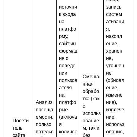
источни
запись,
к входа
систем
на
атизаци
платфо
я,
рму,
накопл
сайт;ин
ение,
формац
хранен
ия о
ие,
поведе
уточнен
нии
ие
Смеша
пользов
(обновл
нная
ателя
ение,
обрабо
на
измене
тка (как
Анализ
платфо
ние),
с
посеща
рме
извлече
использ
емости,
(включа
ние,
Посети
ование
пользо
я
использ
тель
м, так и
вательс
количес
ование,
сайта
без