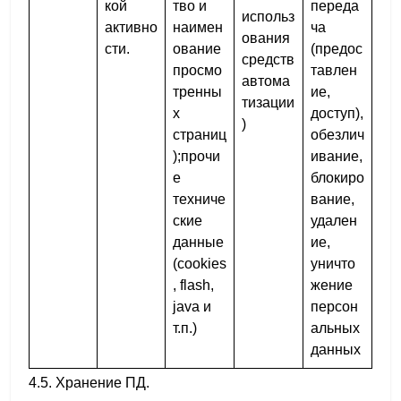
кой
тво и
переда
использ
активно
наимен
ча
ования
сти.
ование
(предос
средств
просмо
тавлен
автома
тренны
ие,
тизации
х
доступ),
)
страниц
обезлич
);прочи
ивание,
е
блокиро
техниче
вание,
ские
удален
данные
ие,
(cookies
уничто
, flash,
жение
java и
персон
т.п.)
альных
данных
4.5. Хранение ПД.